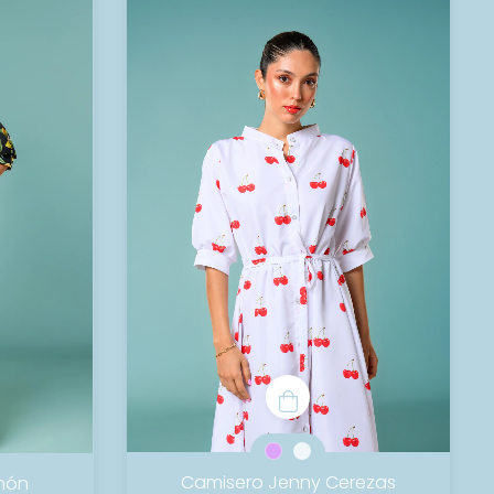
Camisero Jenny Cerezas
món