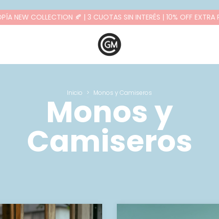
W COLLECTION 🍂 | 3 CUOTAS SIN INTERÉS | 10% OFF EXTRA PAGA
Inicio
>
Monos y Camiseros
Monos y
Camiseros