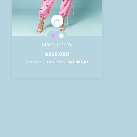
Mono Cherry
$250.000
6
cuotas sin interés de
$41.666,67