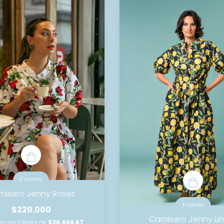
3 colores
misero Jenny Roses
4 colores
$220.000
Camisero Jenny Li
s sin interés de
$36.666,67