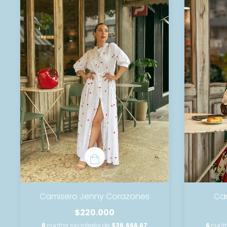
Camisero Jenny Corazones
Ca
$220.000
6
cuotas sin interés de
$36.666,67
6
cuota