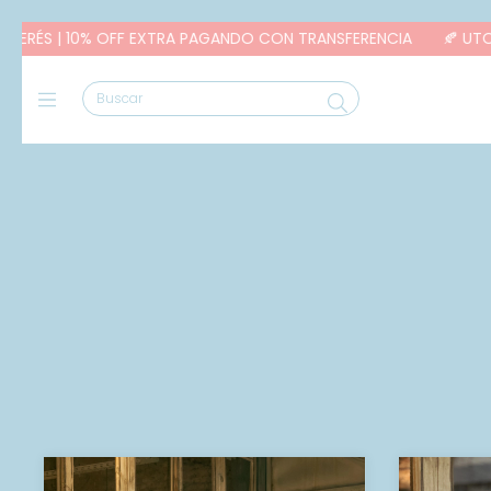
S | 10% OFF EXTRA PAGANDO CON TRANSFERENCIA
🍂 UTOPÍA NE