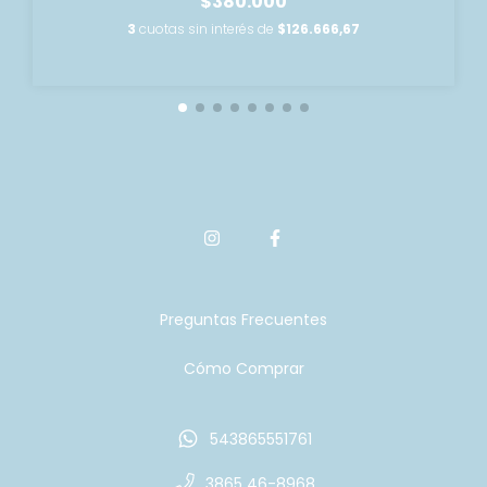
$380.000
3
cuotas sin interés de
$126.666,67
Preguntas Frecuentes
Cómo Comprar
543865551761
3865 46-8968