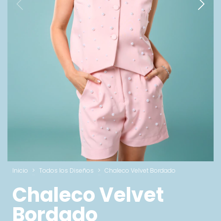
Inicio
>
Todos los Diseños
>
Chaleco Velvet Bordado
Chaleco Velvet
Bordado