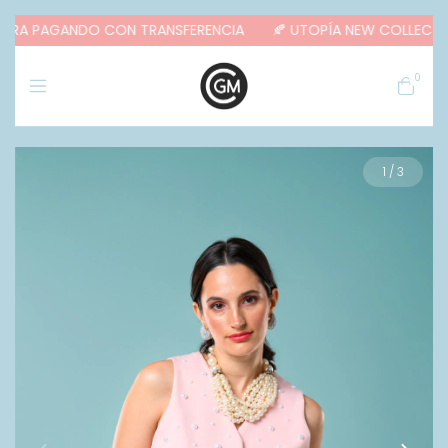
XTRA PAGANDO CON TRANSFERENCIA
🍂 UTOPÍA NEW COLLECTION 
0
1
/
3